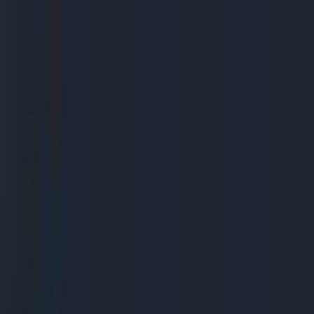
Gegarandeerd de goedkoopste!
Uitsluitend A merken
Snelle levering
De beste service
(
10,0
)