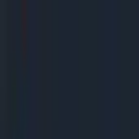
Gegarandeerd de goedkoopste!
Uitsluitend A merken
Snelle levering
De beste service
(
10,0
)