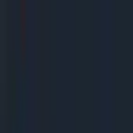
Gegarandeerd de goedkoopste!
Uitsluitend A merken
Snelle levering
De beste service
(
10,0
)