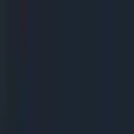
Gegarandeerd de goedkoopste!
Uitsluitend A merken
Snelle levering
De beste service
(
10,0
)