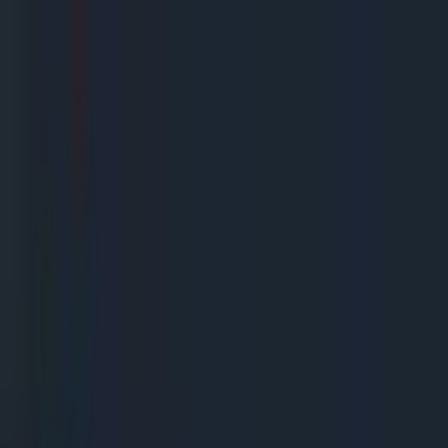
Gegarandeerd de goedkoopste!
Uitsluitend A merken
Snelle levering
De beste service
(
10,0
)