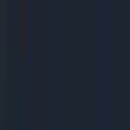
Gegarandeerd de goedkoopste!
Uitsluitend A merken
Snelle levering
De beste service
(
10,0
)